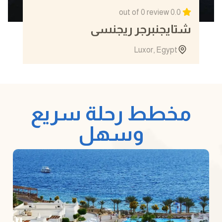
out of 0 review
0.0
شتايجنبرجر ريجنسي
Luxor, Egypt
5 Days
View details
مخطط رحلة سريع
وسهل