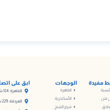
ط مفيدة
الوجهات
ابق على اتص
ئيسية
القاهرة
القاهرة: 124 شارع أدهم، المبنى أ
 نحن
الأسكندرية
الغردقة: 229 شارع مترو الكوثر
نادق
شرم الشيخ