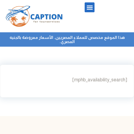
هذا الموقع مخصص للعملاء المصريين. الأسعار معروضة بالجنيه
المصري.
[mphb_availability_search]