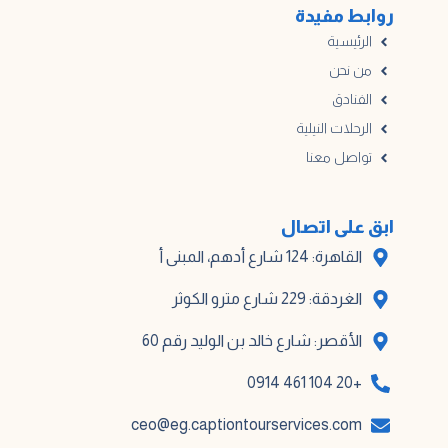
روابط مفيدة
الرئيسية
من نحن
الفنادق
الرحلات النيلية
تواصل معنا
ابق على اتصال
القاهرة: 124 شارع أدهم، المبنى أ
الغردقة: 229 شارع مترو الكوثر
الأقصر: شارع خالد بن الوليد رقم 60
+20 104 461 0914
ceo@eg.captiontourservices.com