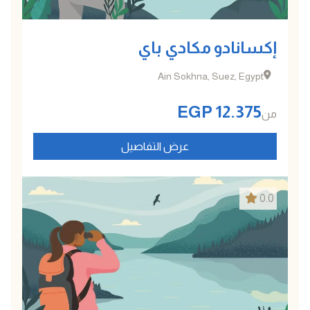
إكسانادو مكادي باي
Ain Sokhna, Suez, Egypt
EGP
12.375
من
عرض التفاصيل
0.0