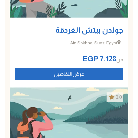
جولدن بيتش الغردقة
Ain Sokhna, Suez, Egypt
EGP
7.128
من
عرض التفاصيل
0.0