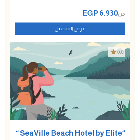
EGP
6.930
من
عرض التفاصيل
0.0
“SeaVille Beach Hotel by Elite “