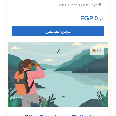
Ain Sokhna, Suez, Egypt
EGP
0
من
عرض التفاصيل
0.0