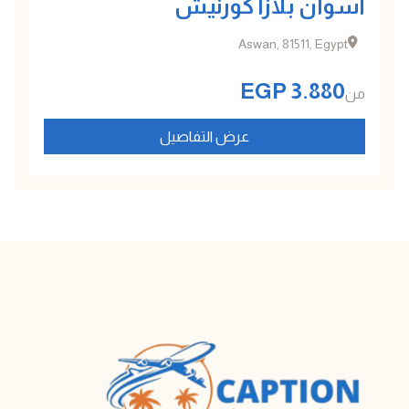
أسوان بلازا كورنيش
Aswan, 81511, Egypt
EGP
3.880
من
عرض التفاصيل