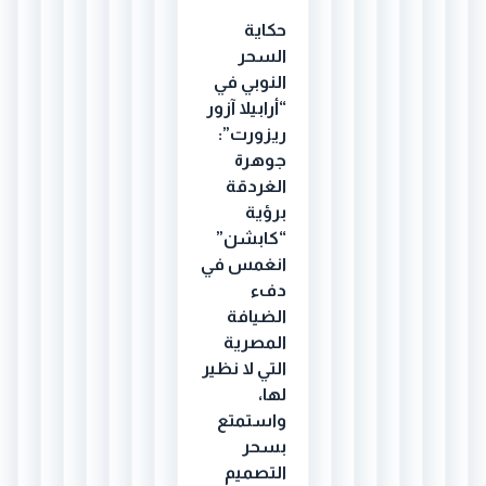
حكاية
السحر
النوبي في
“أرابيلا آزور
ريزورت”:
جوهرة
الغردقة
برؤية
“كابشن”
انغمس في
دفء
الضيافة
المصرية
التي لا نظير
لها،
واستمتع
بسحر
التصميم