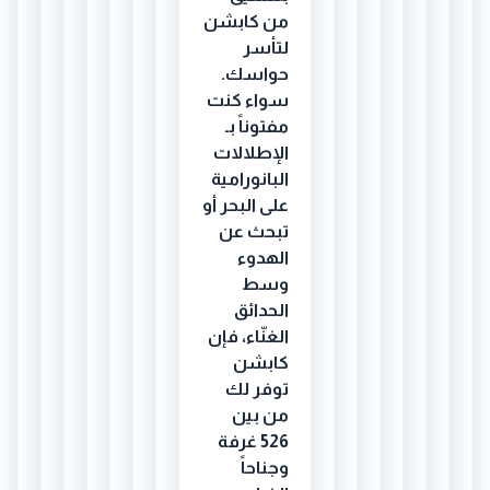
من كابشن
لتأسر
حواسك.
سواء كنت
مفتوناً بـ
الإطلالات
البانورامية
على البحر أو
تبحث عن
الهدوء
وسط
الحدائق
الغنّاء، فإن
كابشن
توفر لك
من بين
526 غرفة
وجناحاً