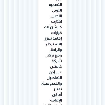
التصميم
النوبي
الأصيل،
اختارت
كابشن لك
خيارات
إقامة تعزز
الاسترخاء
والراحة.
ومع تركيز
شركة
كابشن
على أدق
التفاصيل
والخصوصية،
تعتبر
أماكن
الإقامة