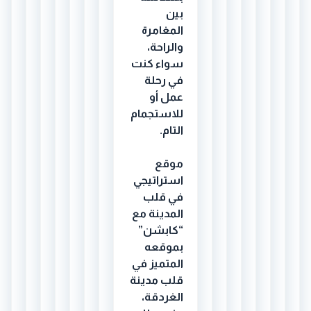
بين
المغامرة
والراحة،
سواء كنت
في رحلة
عمل أو
للاستجمام
التام.
موقع
استراتيجي
في قلب
المدينة مع
“كابشن”
بموقعه
المتميز في
قلب مدينة
الغردقة،