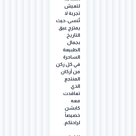
لتعيش
تجربة لا
تُنسى، حيث
يمتزج عبق
التاريخ
بجمال
الطبيعة
الساحرة
في كل ركن
من أركان
المنتجع
الذي
تعاقدت
معه
كابشن
خصيصاً
لراحتكم.