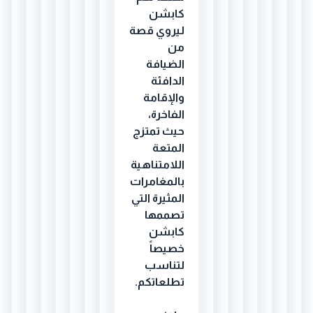
كابشن
ليروي قصة
من
الضيافة
الدافئة
والإقامة
الفاخرة،
حيث تمتزج
المتعة
اللامتناهية
بالمغامرات
المثيرة التي
تصممها
كابشن
خصيصاً
لتناسب
تطلعاتكم.