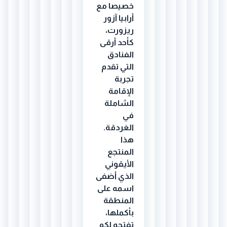
خصيصا مع
أرابيا آزور
ريزورت،
كأحد أرقى
الفنادق
التي تقدم
تجربة
الإقامة
الشاملة
في
الغردقة.
هذا
المنتجع
الأيقوني
الذي أضفى
اسمه على
المنطقة
بأكملها،
تفتحه لكم