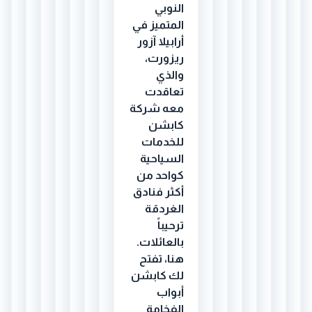
النوبي
المتميز في
أرابيلا آزور
ريزورت،
والذي
تعاقدت
معه شركة
كابشن
للخدمات
السياحية
كواحد من
أكثر فنادق
الغردقة
ترحيباً
بالعائلات.
هنا، تفتح
لك كابشن
أبواب
الفخامة