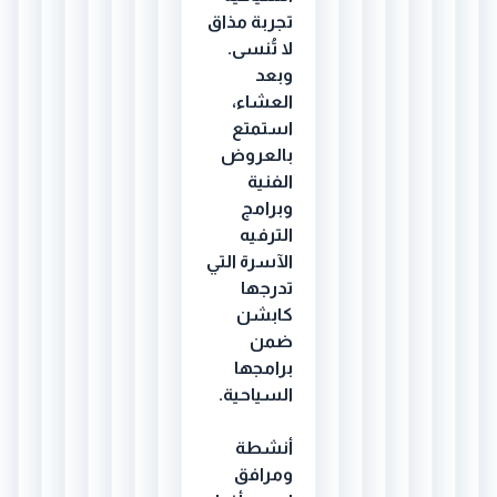
تجربة مذاق
لا تُنسى.
وبعد
العشاء،
استمتع
بالعروض
الفنية
وبرامج
الترفيه
الآسرة التي
تدرجها
كابشن
ضمن
برامجها
السياحية.
أنشطة
ومرافق