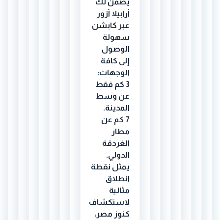
يضمن لك
أرابيلا آزور
عبر كابشن
سهولة
الوصول
إلى كافة
الوجهات:
3 كم فقط
عن وسط
المدينة.
7 كم عن
مطار
الغردقة
الدولي.
يمثل نقطة
انطلاق
مثالية
لاستكشاف
كنوز مصر،