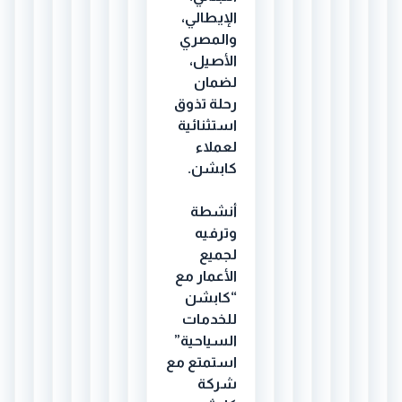
الإيطالي،
والمصري
الأصيل،
لضمان
رحلة تذوق
استثنائية
لعملاء
كابشن.
أنشطة
وترفيه
لجميع
الأعمار مع
“كابشن
للخدمات
السياحية”
استمتع مع
شركة