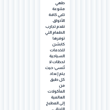
طهي
متنوعة
تلبي كافة
الأذواق.
تقدم تجارب
الطعام التي
توفرها
كابشن
للخدمات
السياحية
لحظات لا
تُنسى؛ حيث
يتم إعداد
كل طبق
من
المأكولات
العالمية
إلى المطبخ
اللبناني،