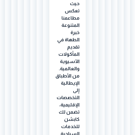
حيث
تعكس
مطاعمنا
المتنوعة
خبرة
الطهاة في
تقديم
المأكولات
الآسيوية
والعالمية.
من الأطباق
الإيطالية
إلى
التخصصات
الإقليمية،
تضمن لك
كابشن
للخدمات
السياحية