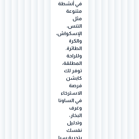
في أنشطة
متنوعة
مثل
التنس،
الإسكواش،
والكرة
الطائرة.
وللراحة
المطلقة،
توفر لك
كابشن
فرصة
الاسترخاء
في الساونا
وغرف
البخار،
وتدليل
نفسك
بتجربة سبا