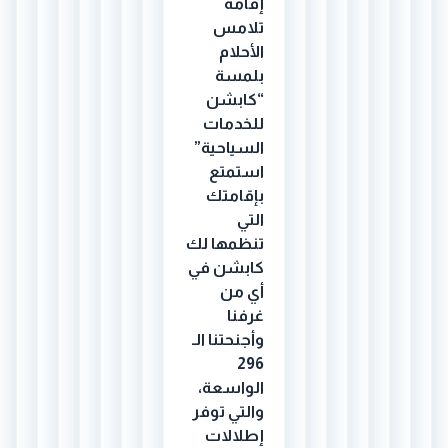
إقامة
تلامس
الأحلام
بلمسة
“كابشن
للخدمات
السياحية”
استمتع
بإقامتك
التي
تنظمها لك
كابشن في
أي من
غرفنا
وأجنحتنا الـ
296
الواسعة،
والتي توفر
إطلالات