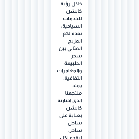
خلال رؤية
كابشن
للخدمات
السياحية،
نقدم لكم
المزيج
المثالي بين
سحر
الطبيعة
والمغامرات
الثقافية.
يمتد
منتجعنا
الذي اختارته
كابشن
بعناية على
ساحل
ساحر،
ليقدم لكل