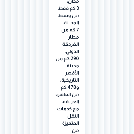
مكان:
3 كم فقط
من وسط
المدينة.
7 كم من
مطار
الغردقة
الدولي.
290 كم من
مدينة
الأقصر
التاريخية،
و470 كم
من القاهرة
العريقة،
مع خدمات
النقل
المتميزة
من