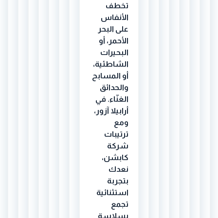
تخطف
الأنفاس
على البحر
الأحمر، أو
البحيرات
الشاطئية،
أو المسابح
والحدائق
الغنّاء. في
أرابيلا آزور،
ومع
ترتيبات
شركة
كابشن،
نعدك
بتجربة
استثنائية
تجمع
بسلاسة