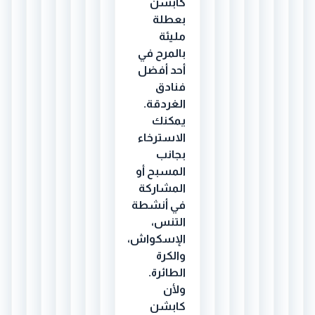
كابشن
بعطلة
مليئة
بالمرح في
أحد أفضل
فنادق
الغردقة.
يمكنك
الاسترخاء
بجانب
المسبح أو
المشاركة
في أنشطة
التنس،
الإسكواش،
والكرة
الطائرة.
ولأن
كابشن