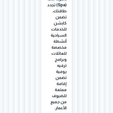
(Spa) تجدد
طاقتك.
تضمن
كابشن
للخدمات
السياحية
أنشطة
مخصصة
للعائلات
وبرامج
ترفيه
يومية
تضمن
إقامة
ممتعة
للضيوف
من جميع
الأعمار.