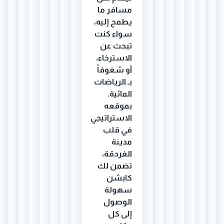
مسافر ما
يطمح إليه،
سواء كنت
تبحث عن
الاسترخاء،
أو شغوفاً
بـ الرياضات
المائية.
بموقعه
الاستراتيجي
في قلب
مدينة
الغردقة،
تضمن لك
كابشن
سهولة
الوصول
إلى كل