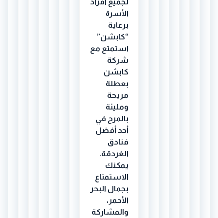
لجميع أفراد
الأسرة
برعاية
“كابشن”
استمتع مع
شركة
كابشن
بعطلة
مريحة
ومليئة
بالمرح في
أحد أفضل
فنادق
الغردقة.
يمكنك
الاستمتاع
بجمال البحر
الأحمر،
والمشاركة