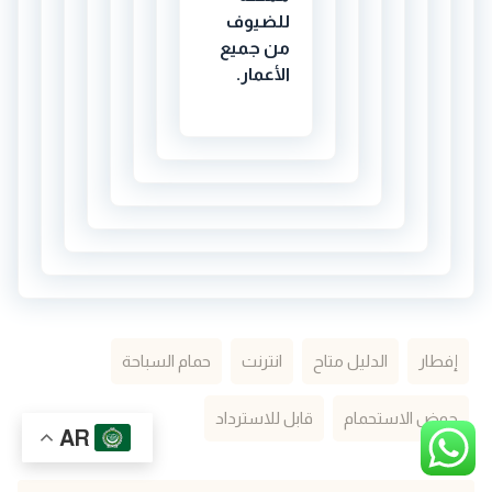
للضيوف
من جميع
الأعمار.
إفطار
الدليل متاح
انترنت
حمام السباحة
حوض الاستحمام
قابل للاسترداد
AR