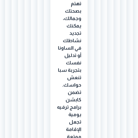
تهتم
بصحتك
وجمالك،
يمكنك
تجديد
نشاطك
في الساونا
أو تدليل
نفسك
بتجربة سبا
تنعش
حواسك.
تضمن
كابشن
برامج ترفيه
يومية
تجعل
الإقامة
ممتعة