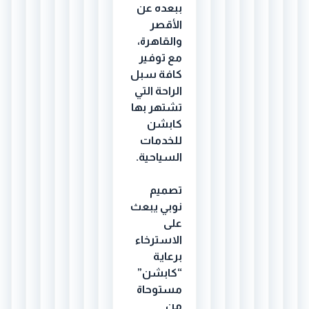
ببعده عن
الأقصر
والقاهرة،
مع توفير
كافة سبل
الراحة التي
تشتهر بها
كابشن
للخدمات
السياحية.
تصميم
نوبي يبعث
على
الاسترخاء
برعاية
“كابشن”
مستوحاة
من