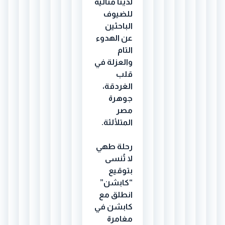
لدينا مثالية
للضيوف
الباحثين
عن الهدوء
التام
والعزلة في
قلب
الغردقة،
جوهرة
مصر
المتلألئة.
رحلة طهي
لا تُنسى
بتوقيع
“كابشن”
انطلق مع
كابشن في
مغامرة