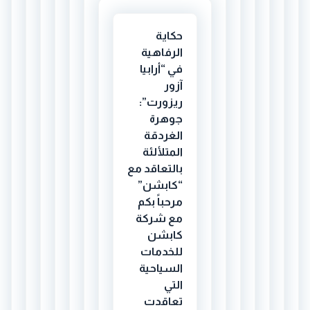
حكاية
الرفاهية
في “أرابيا
آزور
ريزورت”:
جوهرة
الغردقة
المتلألئة
بالتعاقد مع
“كابشن”
مرحباً بكم
مع شركة
كابشن
للخدمات
السياحية
التي
تعاقدت