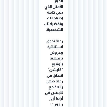
الخيار
الأمثل الذي
يلبي كافة
احتياجاتك
وتفضيلاتك
الشخصية.
رحلة تذوق
استثنائية
وعروض
ترفيهية
بتوقيع
“كابشن”
انطلق في
رحلة طهي
رائعة مع
كابشن في
أرابيا آزور
ريزورت،