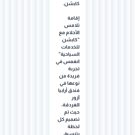
كابشن.
إقامة
تلامس
الأحلام مع
“كابشن
للخدمات
السياحية”
انغمس في
تجربة
فريدة من
نوعها في
فندق أرابيا
آزور
الغردقة،
حيث تم
تصميم كل
لحظة
بتنسيق