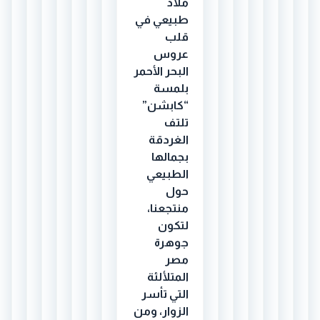
ملاذ
طبيعي في
قلب
عروس
البحر الأحمر
بلمسة
“كابشن”
تلتف
الغردقة
بجمالها
الطبيعي
حول
منتجعنا،
لتكون
جوهرة
مصر
المتلألئة
التي تأسر
الزوار، ومن