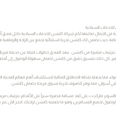
للخدمات السياحية
ية من الجمال صاغتها لكم شركة كابشن للخدمات السياحية داخل فندق أس
قامة، حيث تضمن لك كابشن تجربة استثنائية تجمع بين الراحة والرفاهية
حي الشهير، كل ذلك بتنسيق دقيق من كابشن لضمان سهولة الوصول إلى أف
0. كم فقط من بازار أسوان و1 كم من قبة الهواء، مما يجعله نقطة الانطلاق المثالية لاستكشاف أهم معالم المد
ق في أسوان، مما يوفر للضيوف تجربة تسوق مريحة بضمان كابشن .
لسوبر ماركت—على بُعد مسافة قصيرة سيراً على الأقدام، بترتيبات مري
وصول لجميع المسافرين، وهو ما تضمنه كابشن لراحتك. احجز الآن عبر