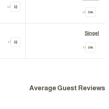
x2
x2
Singel
x1
x1
Average Guest Reviews