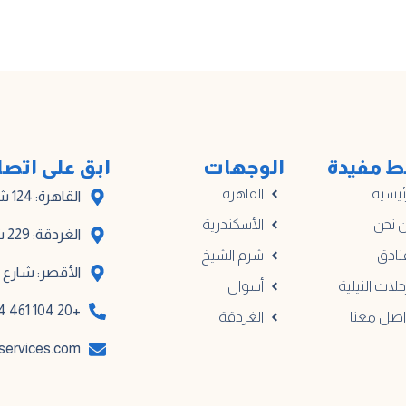
ط مفيدة
الوجهات
ابق على اتص
ئيسية
القاهرة
القاهرة: 124 شارع أدهم، المبنى أ
 نحن
الأسكندرية
الغردقة: 229 شارع مترو الكوثر
نادق
شرم الشيخ
الأقصر: شارع خا
حلات النيلية
أسوان
+20 104 461 0914
اصل معنا
الغردقة
services.com