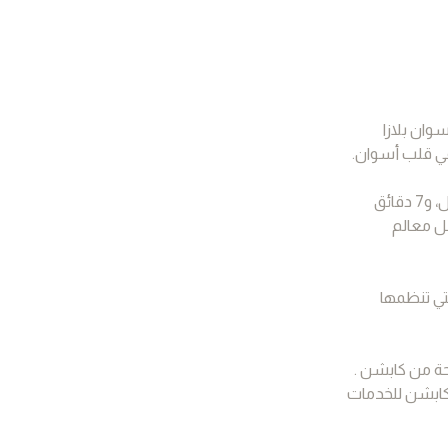
وان بلازا
 في قلب أسوان.
يتمتع الفندق بموقع مثالي في قلب أسوان، مباشرة على الكورنيش، بترتيبات متميزة من كابشن . يبعد الفندق خطوات قليلة عن حديقة فيريال، و7 دقائق
ضل معالم
ينة التي تنظمها
حة من كابشن .
 كابشن للخدمات