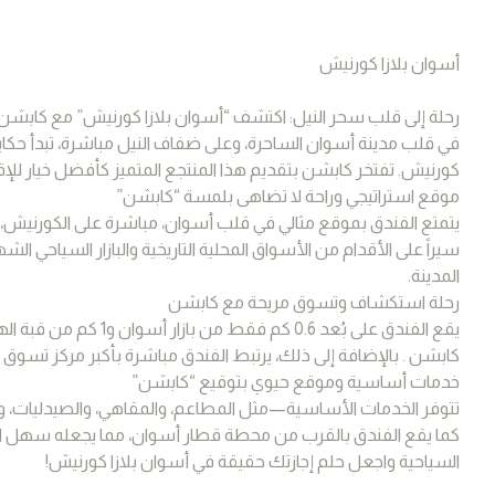
أسوان بلازا كورنيش
رحلة إلى قلب سحر النيل: اكتشف “أسوان بلازا كورنيش” مع كابشن 
في قلب مدينة أسوان الساحرة، وعلى ضفاف النيل مباشرة، تبدأ حكا
كورنيش. تفتخر كابشن بتقديم هذا المنتجع المتميز كأفضل خيار للإ
موقع استراتيجي وراحة لا تضاهى بلمسة “كابشن”
سيراً على الأقدام من الأسواق المحلية التاريخية والبازار السيا
المدينة.
رحلة استكشاف وتسوق مريحة مع كابشن
يقع الفندق على بُعد 6
كابشن . بالإضافة إلى ذلك، يرتبط الفندق مباشرة بأكبر مركز تسو
خدمات أساسية وموقع حيوي بتوقيع “كابشن”
تتوفر الخدمات الأساسية—مثل المطاعم، والمقاهي، والصيدليات، وا
كما يقع الفندق بالقرب من محطة قطار أسوان، مما يجعله سهل ال
السياحية واجعل حلم إجازتك حقيقة في أسوان بلازا كورنيش!