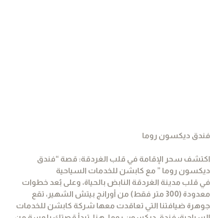
فندق ديكسون روما
اكتشف سحر الإقامة في قلب الغردقة: قصة “فندق
ديكسون روما ” مع كابشن للخدمات السياحية
في قلب مدينة الغردقة النابض بالحياة، وعلى بُعد خطوات
معدودة (300 متر فقط) من أورانج بيتش الشهير، تقع
جوهرة ضيافتنا التي تعاقدت معها شركة كابشن للخدمات
السياحية: فندق ديكسون روما. هنا، تبدأ قصتك بلمسة من