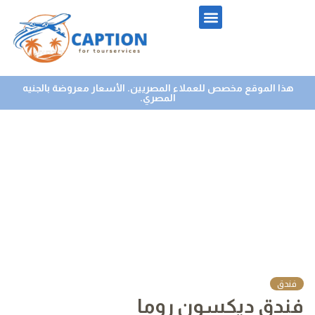
هذا الموقع مخصص للعملاء المصريين. الأسعار معروضة بالجنيه
المصري.
فندق
فندق ديكسون روما