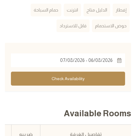
إفطار
الدليل متاح
انترنت
حمام السباحة
حوض الاستحمام
قابل للاسترداد
Check Availability
Available Rooms
تفاصيل الغرفة
ضريبه
ا