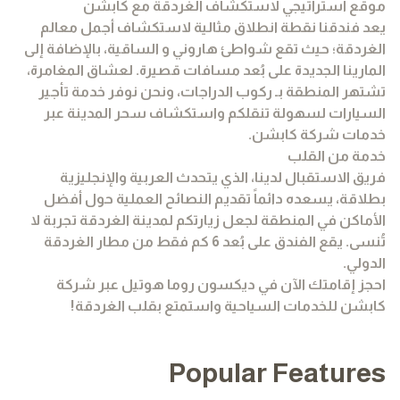
موقع استراتيجي لاستكشاف الغردقة مع كابشن
يعد فندقنا نقطة انطلاق مثالية لاستكشاف أجمل معالم
الغردقة؛ حيث تقع شواطئ هاروني و الساقية، بالإضافة إلى
المارينا الجديدة على بُعد مسافات قصيرة. لعشاق المغامرة،
تشتهر المنطقة بـ ركوب الدراجات، ونحن نوفر خدمة تأجير
السيارات لسهولة تنقلكم واستكشاف سحر المدينة عبر
خدمات شركة كابشن.
خدمة من القلب
فريق الاستقبال لدينا، الذي يتحدث العربية والإنجليزية
بطلاقة، يسعده دائماً تقديم النصائح العملية حول أفضل
الأماكن في المنطقة لجعل زيارتكم لمدينة الغردقة تجربة لا
تُنسى. يقع الفندق على بُعد 6 كم فقط من مطار الغردقة
الدولي.
احجز إقامتك الآن في ديكسون روما هوتيل عبر شركة
كابشن للخدمات السياحية واستمتع بقلب الغردقة!
Popular Features