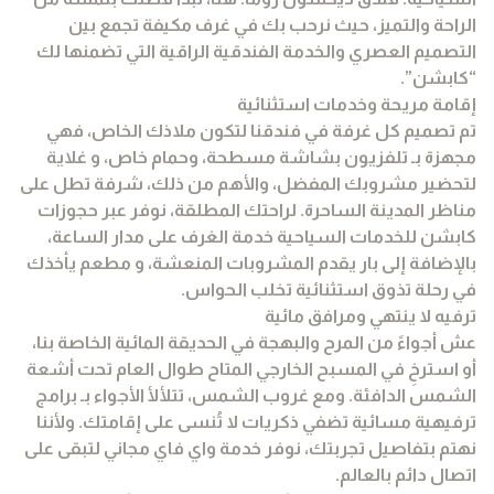
الراحة والتميز، حيث نرحب بك في غرف مكيفة تجمع بين
التصميم العصري والخدمة الفندقية الراقية التي تضمنها لك
“كابشن”.
إقامة مريحة وخدمات استثنائية
تم تصميم كل غرفة في فندقنا لتكون ملاذك الخاص، فهي
مجهزة بـ تلفزيون بشاشة مسطحة، وحمام خاص، و غلاية
لتحضير مشروبك المفضل، والأهم من ذلك، شرفة تطل على
مناظر المدينة الساحرة. لراحتك المطلقة، نوفر عبر حجوزات
كابشن للخدمات السياحية خدمة الغرف على مدار الساعة،
بالإضافة إلى بار يقدم المشروبات المنعشة، و مطعم يأخذك
في رحلة تذوق استثنائية تخلب الحواس.
ترفيه لا ينتهي ومرافق مائية
عش أجواءً من المرح والبهجة في الحديقة المائية الخاصة بنا،
أو استرخِ في المسبح الخارجي المتاح طوال العام تحت أشعة
الشمس الدافئة. ومع غروب الشمس، تتلألأ الأجواء بـ برامج
ترفيهية مسائية تضفي ذكريات لا تُنسى على إقامتك. ولأننا
نهتم بتفاصيل تجربتك، نوفر خدمة واي فاي مجاني لتبقى على
اتصال دائم بالعالم.