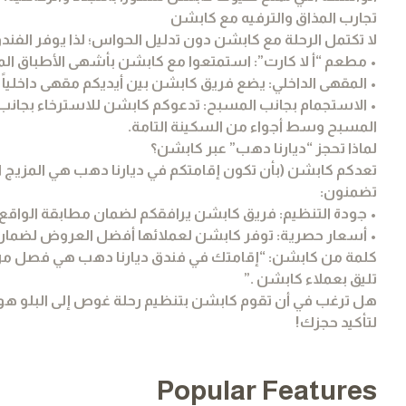
تجارب المذاق والترفيه مع كابشن
لا تكتمل الرحلة مع كابشن دون تدليل الحواس؛ لذا يوفر الفند
• مطعم “أ لا كارت”: استمتعوا مع كابشن بأشهى الأطباق المحل
• المقهى الداخلي: يضع فريق كابشن بين أيديكم مقهى داخلياً س
• الاستجمام بجانب المسبح: تدعوكم كابشن للاسترخاء بجانب 
المسبح وسط أجواء من السكينة التامة.
لماذا تحجز “ديارنا دهب” عبر كابشن؟
تعدكم كابشن (بأن تكون إقامتكم في ديارنا دهب هي المزيج ال
تضمنون:
• جودة التنظيم: فريق كابشن يرافقكم لضمان مطابقة الواقع ل
• أسعار حصرية: توفر كابشن لعملائها أفضل العروض لضمان 
كلمة من كابشن: “إقامتك في فندق ديارنا دهب هي فصل من ف
تليق بعملاء كابشن .”
هل ترغب في أن تقوم كابشن بتنظيم رحلة غوص إلى البلو هول
لتأكيد حجزك!
Popular Features