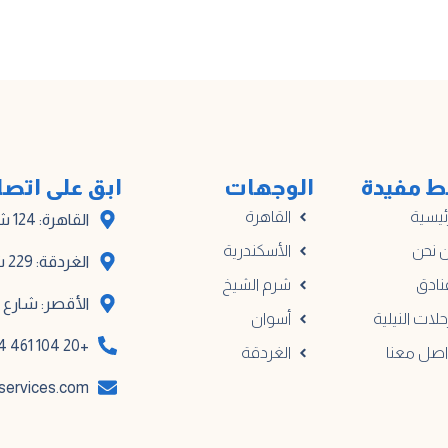
ط مفيدة
الوجهات
ابق على اتص
ئيسية
القاهرة
القاهرة: 124 شارع أدهم، المبنى أ
 نحن
الأسكندرية
الغردقة: 229 شارع مترو الكوثر
نادق
شرم الشيخ
الأقصر: شارع خا
حلات النيلية
أسوان
+20 104 461 0914
اصل معنا
الغردقة
services.com