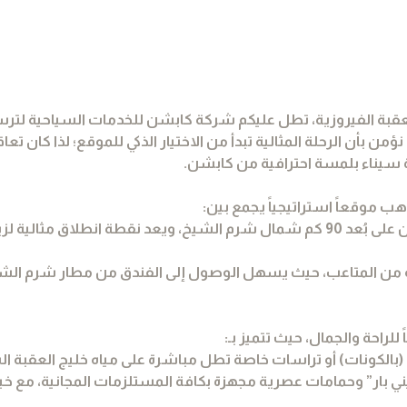
عقبة الفيروزية، تطل عليكم شركة كابشن للخدمات السياحية لترسم
أن الرحلة المثالية تبدأ من الاختيار الذكي للموقع؛ لذا كان تعا
رة سيناء بلمسة احترافية من كابشن.
 موقعاً استراتيجياً يجمع بين:
• القرب من العجائب الطبيعية: يقع الفندق الذي اختارته كابشن على بُعد 90 كم شمال شرم الشيخ، ويعد نقطة انطلا
ن المتاعب، حيث يسهل الوصول إلى الفندق من مطار شرم الشي
راحة والجمال، حيث تتميز بـ:
بالكونات) أو تراسات خاصة تطل مباشرة على مياه خليج العقبة ال
يني بار” وحمامات عصرية مجهزة بكافة المستلزمات المجانية، مع خي