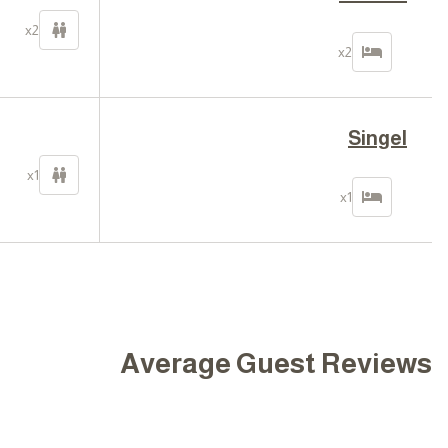
x2
x2
Singel
x1
x1
Average Guest Reviews