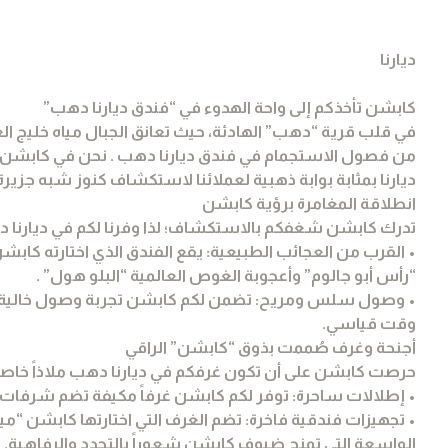
ديارنا
كابشن تأخذكم إلى واحة الهدوء في “فندق ديارنا دهب”
في قلب قرية “دهب” الهادئة، حيث تعانق الجبال مياه خليج ال
من فصول الاستجمام في فندق ديارنا دهب . نحن في كابشن نؤمن ب
ديارنا بمثابة بوابة ذهبية لعملائنا لاستكشاف كنوز شبه جزي
انطلاقة المغامرة برؤية كابشن
تدرك كابشن شغفكم بالاستكشاف؛ لذا وفرنا لكم في ديارنا دهب
“رأس أبو جالوم” وأعجوبة الغوص العالمية “البلو هول” .
• وصول سلس ومريح: تضمن لكم كابشن تجربة وصول خالية م
وقت قياسي.
أجنحة وغرف صُممت بذوق “كابشن” الراقي
حرصت كابشن على أن تكون غرفكم في ديارنا دهب ملاذاً خاصاً لل
• إطلالات ساحرة: توفر لكم كابشن غرفاً مكيفة تضم شرفات (
• تجهيزات فندقية فاخرة: تضم الغرف التي اختارتها كابشن “م
الواسعة التي تمنح ضيوف كابشن شعوراً بالتجدد والرفاهية.