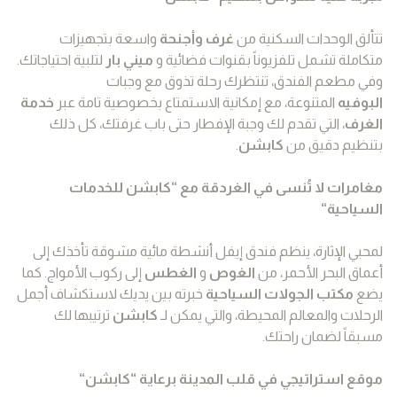
تتألق الوحدات السكنية من
غرف وأجنحة
واسعة بتجهيزات
متكاملة تشمل تلفزيوناً بقنوات فضائية و
ميني بار
لتلبية احتياجاتك.
وفي مطعم الفندق، تنتظرك رحلة تذوق مع وجبات
البوفيه
المتنوعة، مع إمكانية الاستمتاع بخصوصية تامة عبر
خدمة
الغرف
، التي تقدم لك وجبة الإفطار حتى باب غرفتك، كل ذلك
بتنظيم دقيق من
كابشن
.
مغامرات لا تُنسى في الغردقة مع “كابشن للخدمات
السياحية
“
لمحبي الإثارة، ينظم فندق إيفل أنشطة مائية مشوقة تأخذك إلى
أعماق البحر الأحمر، من
الغوص
و
الغطس
إلى ركوب الأمواج. كما
يضع
مكتب الجولات السياحية
خبرته بين يديك لاستكشاف أجمل
الرحلات والمعالم المحيطة، والتي يمكن لـ
كابشن
ترتيبها لك
مسبقاً لضمان راحتك.
موقع استراتيجي في قلب المدينة برعاية “كابشن
“