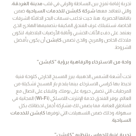
تجربة إقامة تمزج بين البساطة والرقي في قلب
مدينة الغردقة
،
والتي تتعاقد معها
شركة كابشن للخدمات السياحية
ضمن
باقاتها الحصرية. هنا، حيث تداعب نسمات البحر الدافئة الشرفات
الخاصة، تستقبلك غرف الفندق المكيفة بتصميمها الهادئ الذي
يعتمد على دفء الأثاث الخشبي وأناقة الأرضيات البلاطية، لتكون
ملاذك الخاص والمريح، والذي تضمن
كابشن
أن يكون بأفضل
الشروط.
واحة من الاسترخاء والرفاهية برؤية “كابشن
“
تحت أشعة الشمس الذهبية، يبرز المسبح الخارجي كلوحة فنية
تحيط بها كراسي الاسترخاء، بينما يقدم بار المسبح تشكيلة من
المرطبات التي تضفي حيوية على يومك. وللبقاء على اتصال مع
العالم، يوفر الفندق خدمة الإنترنت اللاسلكي (
Wi-Fi
) المجانية في
المناطق العامة، مما يضمن لك مشاركة أجمل لحظاتك بكل
سهولة، وذلك ضمن التسهيلات التي توفرها
كابشن للخدمات
السياحية
.
تجربة غنية للحواس بتنظيم “كابشن
“