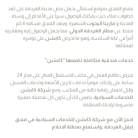
يتمتع الفندق بموقع استثنائي يجعل نبض مدينة الغردقة على بُعد
خطوات منك، حيث يمكنك الوصول سيراً على الأقدام إلى وسط
المدينة و
مارينا اليخوت
الشهيرة. ويبعد الفندق مسافة 6 كم
فقط عن
مطار الغردقة الدولي
، مما يجعل الوصول إليه ومغادرته
أمراً في غاية السلاسة، وهو ما تحرص
كابشن
على توفيره
لعملائها.
خدمات فندقية متكاملة تضمنها “كابشن
“
يحرص طاقم العمل في مكتب الاستقبال المتاح على مدار 24
ساعة على راحتك، موفراً خدمات تخزين الأمتعة وخدمات الغسيل
والكي لضمان إقامة خالية من المتاعب. ومع
شركة كابشن
للخدمات السياحية
، نضمن لك أن تكون كل تفصيلة صغيرة
محسوبة لراحتك المطلقة.
احجز الآن مع شركة كابشن للخدمات السياحية في فندق
إيفل الغردقة ,واستمتع بعطلة الاحلام