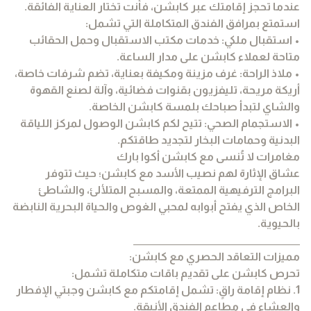
عندما تحجز إقامتك عبر كابشن، فأنت تختار العناية الفائقة.
استمتع بمرافق الفندق المتكاملة التي تشمل:
• استقبال ملكي: خدمات مكتب الاستقبال وحمل الحقائب
متاحة لعملاء كابشن على مدار الساعة.
• ملاذ الراحة: غرف مزينة ومكيفة بعناية، تضم شرفات خاصة،
أريكة مريحة، تليفزيون بقنوات فضائية، وآلة لصنع القهوة
والشاي لتبدأ صباحك بلمسة كابشن الخاصة.
• الاستجمام الصحي: تتيح لكم كابشن الوصول لمركز اللياقة
البدنية وحمامات البخار لتجديد طاقتكم.
مغامرات لا تُنسى مع كابشن أكوا بارك
عشاق الإثارة لهم نصيب الأسد مع كابشن؛ حيث تتوفر
البرامج الترفيهية الممتعة، والمسبح المتلألئ، والشاطئ
الخاص الذي يفتح أبوابه لمحبي الغوص والحياة البحرية النابضة
بالحيوية.
________________________________________
مميزات التعاقد الحصري مع كابشن:
تحرص كابشن على تقديم باقات متكاملة تشمل:
1. نظام إقامة راقٍ: تشمل إقامتكم مع كابشن وجبتي الإفطار
والعشاء في مطاعم الفندق الأنيقة.