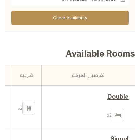
Check Availability
Available Rooms
تفاصيل الغرفة
ضريبه
ا
Double
0
في
x2
ا
x2
Singel