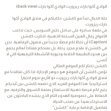
الوادي أكوا بارك ريزورت الوادي أكوا بارك (back view)
حلة الخيال تبدأ مع كابشن: حكايتكم في فندق الوادي أكوا
بارك ريزورت
في بقعة ساحرة على ساحل خليج السويس، حيث تداعب
الأمواج رمال العين السخنة الذهبية، اختارت كابشن
(Caption) أن تخطّ لكم فصلاً جديداً من فصول الرفاهية. نحن
في كابشن لا نقدم مجرد رحلة، بل نمنحكم مفتاحاً لعالم يجمع
بين هدوء الطبيعة الخلابة وحيوية الأنشطة الترفيهية التي لا
تُنسى.
كابشن تختار لكم الموقع المثالي
تؤمن كابشن أن الموقع هو جوهر الإجازة؛ لذا كان تعاقدنا مع
فندق الوادي أكوا بارك ريزورت ذو الأربع نجوم اختياراً
استراتيجياً. هذا الموقع الفريد الذي تضعه كابشن بين أيديكم
يتيح لكم فرصة ذهبية للاستمتاع بمتعة التسوق والترفيه، مع
الحفاظ على خصوصية الهدوء التام الذي ينشده الباحثون عن
الاسترخاء بعيداً عن صخب الحياة.
تفاصيل الإقامة برعاية “كابشن”