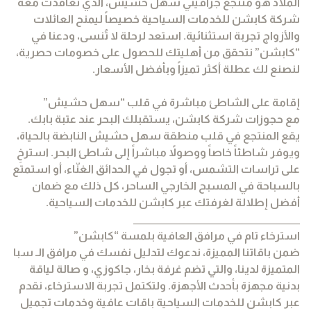
الملاذ هو منتجع جرافيتي سهل حشيش، الذي تعاقدت معه
شركة كابشن للخدمات السياحية خصيصاً ليمنح العائلات
والأزواج تجربة استثنائية. استعد لرحلة لا تُنسى، ودعنا في
“كابشن” نتحقق من أهليتك للحصول على خصومات حصرية،
لنصنع لك عطلة أكثر تميزاً وبأفضل الأسعار.
إقامة على الشاطئ مباشرة في قلب “سهل حشيش”
مع حجوزات شركة كابشن، يستقبلك البحر عند عتبة بابك.
يقع المنتجع في قلب منطقة سهل حشيش النابضة بالحياة،
ويوفر شاطئاً خاصاً ووصولاً مباشراً إلى شاطئ البحر. استرخِ
على تراسات التشمس، أو تجول في الحدائق الغنّاء، أو استمتع
بالسباحة في المسبح الخارجي الساحر، كل ذلك مع ضمان
أفضل إطلالة لغرفتك عبر كابشن للخدمات السياحية.
________________________________________
استرخاء تام في مرافق العافية بلمسة “كابشن”
ضمن باقاتنا المميزة، ندعوك لتدليل نفسك في مرافق الـ سبا
المتميزة لدينا، والتي تضم غرفة بخار، جاكوزي، و صالة لياقة
بدنية مجهزة بأحدث الأجهزة. ولتكتمل تجربة الاسترخاء، نقدم
عبر كابشن للخدمات السياحية باقات عافية وخدمات تجميل