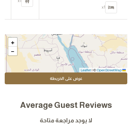
x1
x1
+
−
|
©
OpenStreetMap
Leaflet
عرض على الخريطة
Average Guest Reviews
لا يوجد مراجعة متاحة