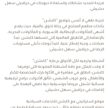
فريدة لتجديد نشاطك واستعادة حيويتك في جرافيتي سهل
حشيش.
تجربة طهي لا تُنسى بتوقيع “كابشن”
يأخذك مطعم المنتجع في رحلة تذوق عالمية، حيث يقدم
أشهى المأكولات الإيطالية، الآسيوية، و المأكولات البحرية،
بالإضافة إلى الأطباق العالمية التي تنسقها كابشن. تبدأ
صباحك بـ وجبة إفطار غنية، لتبدأ يومك بأعلى مستويات
الرضا في جرافيتي سهل حشيش.
أنشطة وترفيه لكل الأذواق برعاية “كابشن”
لا وقت للملل مع باقة أنشطتنا المتنوعة التي توفرها
كابشن؛ انطلق في مغامرة في الأكوا بارك المخصصة للكبار
والأطفال. ومع غروب الشمس، تتألق الأجواء بـ برامج ترفيهية
مسائية تشمل عروضاً موسيقية حية تضفي البهجة على
إقامتك في جرافيتي سهل حشيش.
موقع استراتيجي مع كابشن للخدمات السياحية
يتمتع المنتجع بموقع مثالي، حيث يبعد مسافة قصيرة عن