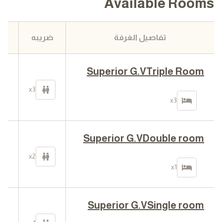
Available Rooms
تفاصيل الغرفة
ضريبه
Superior G.VTriple Room
00
x3
x3
Superior G.VDouble room
00
x2
x1
Superior G.VSingle room
50