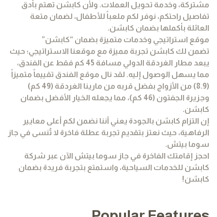
مشتركة، وخدمة تحويل العملات. ولأن كابشن تهتم بأدق
تفاصيل راحتكم، نوفر لكم ملعباً للأطفال، لضمان متعة
العائلة بأكملها بضمان كابشن.
موقع استراتيجي وخدمات متميزة بضمان “كابشن”
تضمن لك كابشن تجربة مميزة مع موقعنا الاستراتيجي؛ حيث
يبعد مطار الغردقة الدولي مسافة 45 كم فقط عن الفندق،
مما يسهل الوصول إليه. لقد نال موقع الفندق تقييماً متميزاً
(8.9) من الأزواج بفضل قربه من مارينا الغردقة (49 كم)
وجزيرة الجفتون (46 كم)، مما يجعله الخيار الأفضل بضمان
كابشن.
إن التزام كابشن بالجودة يعني أننا نضمن لكم أعلى معايير
الرفاهية، حيث نعتز بتقديم تجربة عطلة فاخرة لا تُنسى في جاز
سوما بيتش.
احجز إقامتك الفاخرة في جاز سوما بيتش الآن عبر شركة
كابشن للخدمات السياحية، واستمتع بتجربة فريدة بضمان
كابشن!
Popular Features