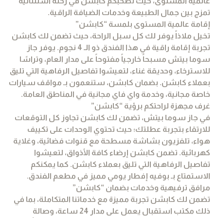
عالمية المستوى، حيث تصحبكم كابشن في رحلة استثنائية
تمزج بين جمال الطبيعة وخدمات الضيافة الراقية.
إقامة عالمية المستوى بلمسة “كابشن”
تخيل ملاذاً يوفر لك كل سبل الراحة، حيث تضمن لك كابشن
تجربة إقامة راقية في هذا الفندق ذو الـ 4 نجوم. يوفر جاز
سوما بيتش مسبحاً خارجياً مفتوحاً على مدار العام، وتراسًا
للاسترخاء، وحديقة غناء، لتعيشوا تفاصيل الرفاهية التي تليق
بعملاء كابشن. بضمان كابشن، ستنعمون بـ مواقف سيارات
خاصة مجانية، وخدمة واي فاي مجانية في المناطق العامة.
غرف مجهزة لراحتكم برؤية “كابشن”
في جاز سوما بيتش، تضمن لك كابشن تجاوز كل التوقعات
للارتقاء بتجربة عطلتك؛ حيث تحتوي الوحدات على تكييف
هواء، تلفزيون بشاشة مسطحة مع قنوات فضائية، وغلاية
كهربائية. تضمن كابشن إرضاء كافة الأذواق، لتعيشوا
تفاصيل الرفاهية التي تليق بعملاء كابشن. كما يمكنكم
الاستمتاع بـ بوفيه إفطار يومي مميز في مطعم الفندق.
مرافق ترفيهية وخدمات بضمان “كابشن”
تضمن لك كابشن تجربة مميزة مع خدماتنا المتكاملة، بما في
ذلك مكتب استقبال يعمل على مدار 24 ساعة، وصالة