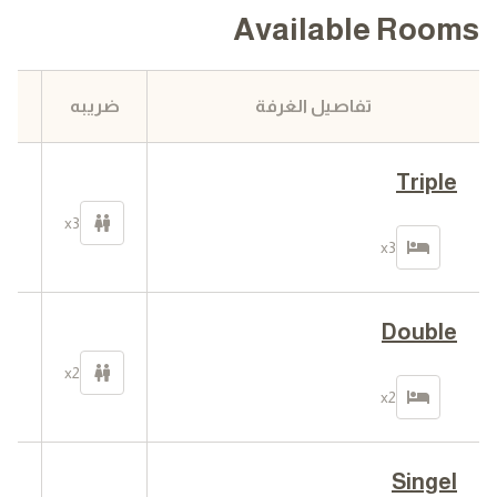
Available Rooms
تفاصيل الغرفة
ضريبه
Triple
10
x3
في
x3
Double
00
x2
في
x2
Singel