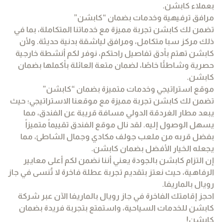
بعملاء كابشن.
مرافق ترفيهية وخدمات بضمان “كابشن”
تضمن لك كابشن تجربة مميزة مع خدماتنا المتكاملة، بما في
ذلك مركز سبا متكامل، ومرافق لياشقة بدنية حديثة. ولأن
كابشن تهتم بأدق تفاصيل راحتكم، نوفر لكم أنشطة خارجية
حصرية وشاطئًا خاصًا، لضمان متعة العائلة بأكملها بضمان
كابشن.
موقع استراتيجي وخدمات متميزة بضمان “كابشن”
تضمن لك كابشن تجربة مميزة مع موقعنا الاستراتيجي؛ حيث
يبعد مطار الغردقة الدولي مسافة قريبة عن الفندق، مما
يسهل الوصول إليه. لقد نال موقع الفندق تقييماً متميزاً
بفضل قربه من ملعب جولف مكادي وجمال الشاطئ، مما
يجعله الخيار الأفضل بضمان كابشن.
إن التزام كابشن بالجودة يعني أننا نضمن لكم أعلى معايير
الرفاهية، حيث نعتز بتقديم تجربة عطلة فاخرة لا تُنسى في جاز
رويال بالماريفا.
احجز إقامتك الفاخرة في جاز رويال بالماريفا الآن عبر شركة
كابشن للخدمات السياحية، واستمتع بتجربة فريدة بضمان
كابشن!