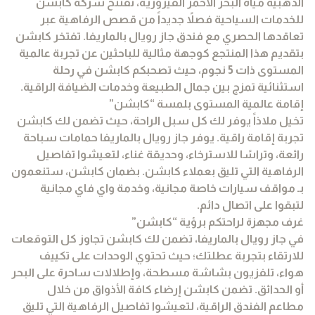
الذهبية مياه البحر الأحمر الفيروزية، تفتتح شركة كابشن
للخدمات السياحية فصلاً جديداً من قصص الرفاهية عبر
تعاقدها الحصري مع فندق جاز رويال بالماريفا. تفتخر كابشن
بتقديم هذا المنتجع كوجهة مثالية للباحثين عن تجربة عالمية
المستوى ذات 5 نجوم، حيث تصحبكم كابشن في رحلة
استثنائية تمزج بين جمال الطبيعة وخدمات الضيافة الراقية.
إقامة عالمية المستوى بلمسة “كابشن”
تخيل ملاذاً يوفر لك كل سبل الراحة، حيث تضمن لك كابشن
تجربة إقامة راقية. يوفر جاز رويال بالماريفا حمامات سباحة
رائعة، وتراسًا للاسترخاء، وحديقة غناء، لتعيشوا تفاصيل
الرفاهية التي تليق بعملاء كابشن. بضمان كابشن، ستنعمون
بـ مواقف سيارات خاصة مجانية، وخدمة واي فاي مجانية
لتبقوا على اتصال دائم.
غرف مجهزة لراحتكم برؤية “كابشن”
في جاز رويال بالماريفا، تضمن لك كابشن تجاوز كل التوقعات
للارتقاء بتجربة عطلتك؛ حيث تحتوي الوحدات على تكييف
هواء، تلفزيون بشاشة مسطحة، وإطلالات ساحرة على البحر
أو الحدائق. تضمن كابشن إرضاء كافة الأذواق من خلال
مطاعم الفندق الراقية، لتعيشوا تفاصيل الرفاهية التي تليق