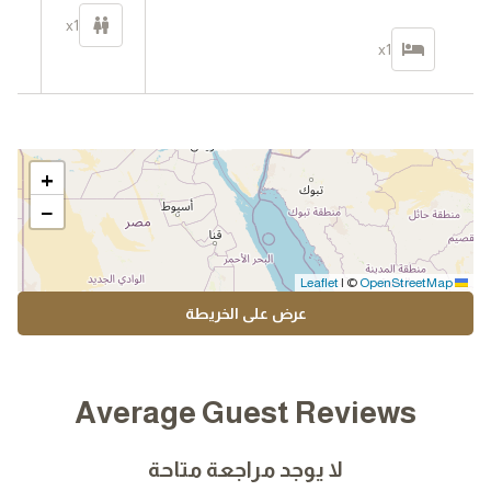
00
x1
في
x1
+
−
|
©
OpenStreetMap
Leaflet
عرض على الخريطة
Average Guest Reviews
لا يوجد مراجعة متاحة