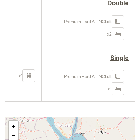
Double
0
في
Premuim Hard All INCLsft
ا
x2
Single
0
في
x1
Premuim Hard All INCLsft
ا
x1
+
−