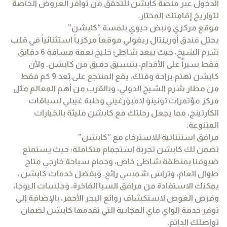
الدخول عبر منصة كابشن للتحقق من توافر العروض الخاصة
لتواريخ إقامتك المختار.
موقع مركزي ونبض حيوي بلمسة “كابشن”
يحتل فندق أورينتال ريفولي موقعاً مركزياً استثنائياً في قلب
شرم الشيخ، حيث يبعد شاطئ خليج نعمة مسافة 6 دقائق
فقط سيراً على الأقدام، بتنسيق دقيق من كابشن. ولأن
كابشن تهتم براحة وقتك، يقع المنتجع على بُعد 9 كم فقط
من مطار شرم الشيخ الدولي، وبالقرب من أهم المعالم مثل
مركز مؤتمرات تونينو لامبورغيني وحلبة غيبلي لسباقات
الكارتينج، مما يجعل رحلتك مع كابشن مليئة بالخيارات
المتنوعة.
مرافق استثنائية للاسترخاء مع “كابشن”
تضمن لك كابشن تجربة استجمام متكاملة؛ حيث يستمتع
ضيوفنا بمنطقة شاطئ خاص، وحمام سباحة خارجي متاح
طوال العام، وتراس شمسي رائع. وبفضل خدمات كابشن ،
يمكنك الاستفادة من مرافق السبا الفاخرة، وجلسات اليوجا،
وفرص الغوص لاستكشاف روائع البحر الأحمر، بالإضافة إلى
توفر خدمة الواي فاي المجانية التي تقدمها كابشن لضمان
تواصلك الدائم.