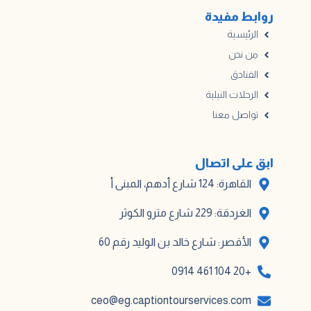
روابط مفيدة
الرئيسية
من نحن
الفنادق
الرحلات النيلية
تواصل معنا
ابق على اتصال
القاهرة: 124 شارع أدهم، المبنى أ
الغردقة: 229 شارع مترو الكوثر
الأقصر: شارع خالد بن الوليد رقم 60
+20 104 461 0914
ceo@eg.captiontourservices.com