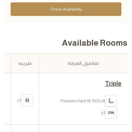
Check Availability
Available Rooms
تفاصيل الغرفة
ضريبه
ا
Triple
0
في
x3
Premuim Hard All INCLsft
ا
x3