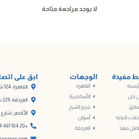
لا يوجد مراجعة متاحة
ط مفيدة
الوجهات
ابق على اتص
ئيسية
القاهرة
القاهرة: 124 شارع أدهم، المبنى أ
 نحن
الأسكندرية
الغردقة: 229 شارع مترو الكوثر
نادق
شرم الشيخ
الأقصر: شارع خا
حلات النيلية
أسوان
+20 104 461 0914
اصل معنا
الغردقة
services.com