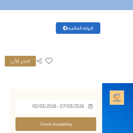
البوابة العالمية
|
©
OpenStreetMap
Leaflet
+
−
Check Availability