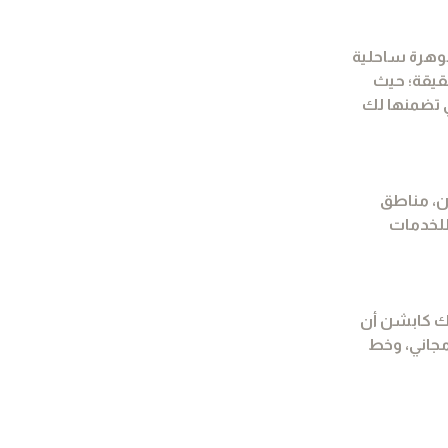
جوهرة ساحلية
قيقة؛ حيث
ي تضمنها لك
شن، مناطق
 للخدمات
لك كابشن أن
ة إلى صندوق ودائع آمن مجاني، وخط