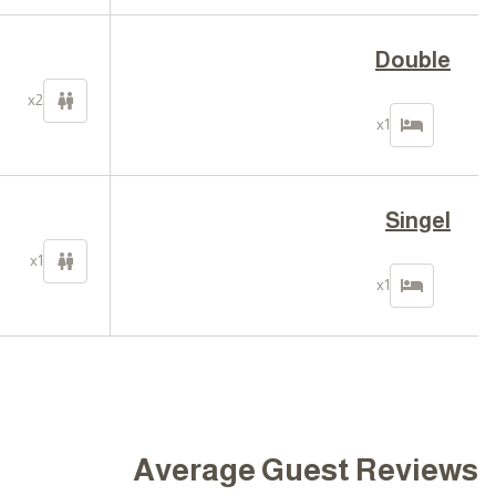
Double
x2
x1
Singel
x1
x1
Average Guest Reviews