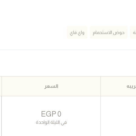
ة
حوض الاستحمام
واي فاي
يبه
السعر
EGP
0
في الليلة الواحدة