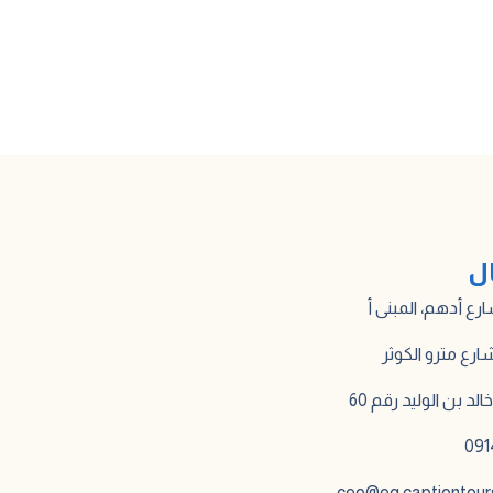
ال
لد بن الوليد رقم 60
ceo@eg.captiontour