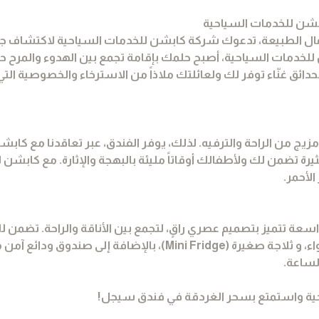
بشن للخدمات السياحية
جمال الطبيعة، تدعوك شركة كابشن للخدمات السياحية لاكتشاف 
 للخدمات السياحية، أصبح حلمك بإقامة تجمع بين الهدوء والمرح ح
ئق غنّاء توفر لك ولعائلتك ملاذاً من الاسترخاء والخصوصية الت
زيج من الراحة والترفيه. لذلك، يوفر الفندق، عبر تعاقدنا مع كاب
يرة تضمن لك ولأطفالك أوقاتاً مليئة بالبهجة والإثارة. مع كابشن
لأحمر.
ة تتميز بتصميم عصري راقٍ، لتجمع بين الأناقة والراحة. تضمن 
تكون كل غرفة مجهزة بـ تلفزيون بقنوات فضائية، و تكييف هواء، و ثلاجة صغيرة (Mini Fridge)، بالإضاف
لساعة.
احية واستمتع بسحر الغردقة في فندق سيجل!