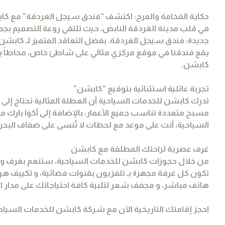
حكاية الفخامة والمرح: اكتشف “فندق سيجل الغردقة” مع كا
في قلب مدينة الغردقة النابض، حيث تلتقي روعة التصميم ب
جديدة: فندق سيجل الغردقة. بفضل التعاقد المتميز لـ كابشن
يقع فندقنا في موقع مركزي مثالي على شاطئ خاص، محاطاً بحدا
كابشن.
تجربة عائلية استثنائية بتوقيع “كابشن”
تدرك كابشن للخدمات السياحية أن العطلة المثالية تحتاج إلى م
مسبح متعددة تناسب جميع الأعمار، بالإضافة إلى أكوا بارك مث
السياحية، أنت على موعد مع لحظات لا تُنسى على ضفاف البحر ا
غرف عصرية لراحتك المطلقة مع كابشن
من خلال حجوزات كابشن للخدمات السياحية، ستنعم بغرف واسع
هاتف مباشر، و مجفف شعر لتلبية كافة احتياجاتك على مدار ا
احجز إقامتك التاريخية الآن مع شركة كابشن للخدمات السي