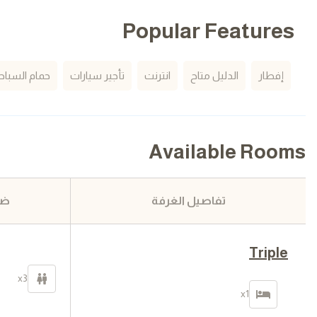
Popular Features
إفطار
الدليل متاح
انترنت
تأجير سيارات
حمام السباح
Available Rooms
تفاصيل الغرفة
ضر
Triple
x3
x1