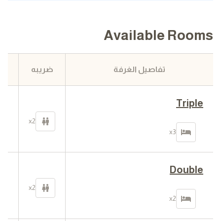
Available Rooms
تفاصيل الغرفة
ضريبه
Triple
92
x2
في 
x3
Double
75
x2
في 
x2