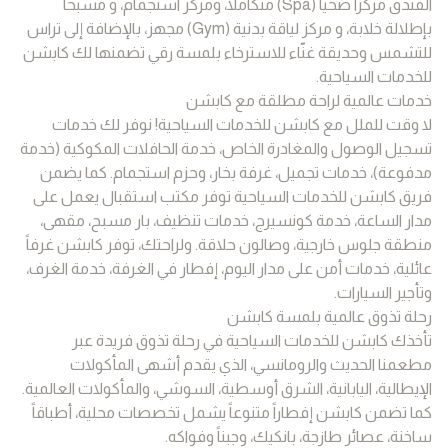
الفندق مركزاً صحياً (Spa) متكاملاً، ومركز استجمام، و مسبحاً
بإطلالة خلابة، و مركز لياقة بدنية (Gym) مجهز، بالإضافة إلى تراس
للتشمس وحديقة غنّاء للاسترخاء بلمسة رقي تضمنها لك كابشن
للخدمات السياحية.
خدمات عالمية لراحة مطلقة مع كابشن
لا وقت للملل مع كابشن للخدمات السياحية! نوفر لك خدمات
تسجيل الوصول والمغادرة الخاص، خدمة الحافلات المكوكية (خدمة
مدفوعة)، خدمات تجميل، غرفة بخار، وحزم استجمام. كما يضمن
فريق كابشن للخدمات السياحية توفر مكتب استقبال يعمل على
مدار الساعة، خدمة كونسيرج، خدمات تنظيف، بار مسبح، مقهى،
منطقة جلوس خارجية، وصالون حلاقة. ولراحتك، توفر كابشن غرفاً
عائلية، خدمات أمن على مدار اليوم، إفطار في الغرفة، خدمة الغرف،
وتأجير السيارات.
رحلة تذوق عالمية بلمسة كابشن
تأخذك كابشن للخدمات السياحية في رحلة تذوق فريدة عبر
مطعمنا الحديث والرومانسي، الذي يقدم أشهى المأكولات
الإيطالية، اليابانية، الشرق أوسطية، السوشي، والمأكولات العالمية.
كما تضمن كابشن إفطاراً متنوعاً يشمل تخصصات محلية، أطباقاً
ساخنة، عصائر طازجة، بانكيك، وجبناً وفواكه.