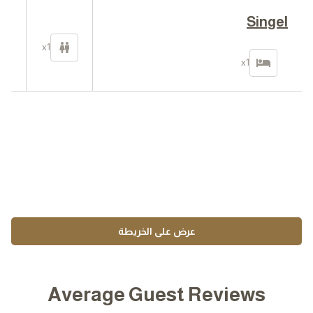
Singel
02
x1
في 
x1
عرض على الخريطة
Average Guest Reviews