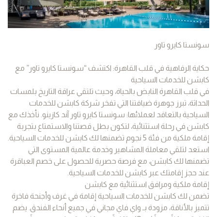
سونستا كايرو تاور
حكاية الرفاهية في قلب القاهرة: اكتشف “سونستا كايرو تاور” مع
كابشن للخدمات السياحية
في قلب القاهرة النابض بالحياة، وحيث تلتقي عراقة التاريخ بلمسات
الحداثة، تبرز جوهرة ضيافتنا التي تفخر شركة كابشن للخدمات
السياحية بالتعاقد لعملائها: سونستا كايرو تاور آند كازينو. نأخذك مع
كابشن في رحلة استثنائية، لتكون بطل قصتنا والاستمتاع بتجربة
إقامة ملكية من فئة 5 نجوم تضمنها لك كابشن للخدمات السياحية.
استعد لتلقي معاملة المشاهير وخدمة عالمية المستوى التي
تضمنها لك كابشن، مع فرصة حصرية للحصول على خصم العباقرة
عند حجز إقامتك عبر كابشن للخدمات السياحية.
إقامة ملكية ومرافق استثنائية مع كابشن
تضمن لك كابشن للخدمات السياحية إقامة في غرف وأجنحة فاخرة
تتميز بالأناقة، مزودة بـ واي فاي مجاني في جميع أنحاء الفندق. يضم