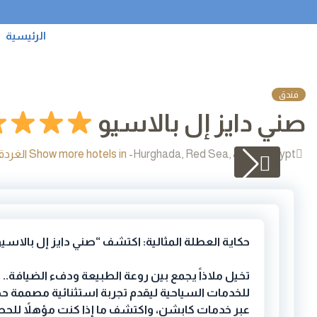
الرئيسية
فندق
صني دايز إل بالاسيو
Hurghada, Red Sea, 84512, Egypt
- Show more hotels in الغردقة
حكاية
العطلة المثالية: اكتشف “صني دايز إل بالاس
تخيل ملاذاً يجمع بين روعة الطبيعة ودفء الضيافة..
للخدمات السياحية ليقدم تجربة استثنائية مصممة حصر
عبر خدمات كابشن، واكتشف ما إذا كنت مؤهلاً للح