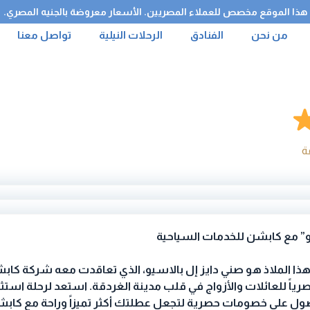
هذا الموقع مخصص للعملاء المصريين. الأسعار معروضة بالجنيه المصري.
من نحن
الفنادق
الرحلات النيلية
تواصل معنا
يو” مع كابشن للخدمات السياحية
 هذا الملاذ هو صني دايز إل بالاسيو، الذي تعاقدت معه شركة كاب
ياً للعائلات والأزواج في قلب مدينة الغردقة. استعد لرحلة استثن
صول على خصومات حصرية لتجعل عطلتك أكثر تميزاً وراحة مع كاب