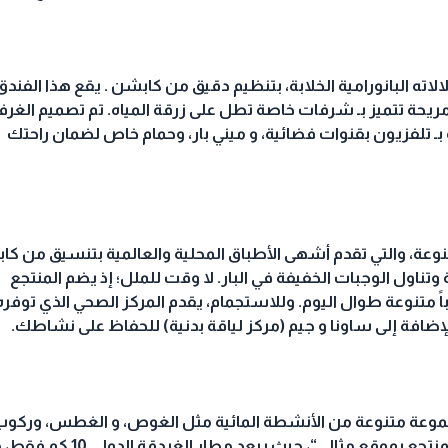
لاته البانورامية الخلابة، بتنظيم دقيق من كابشن
.
يقع هذا الفندق
ريحة تتميز بـ شرفات خاصة تطل على زرقة المياه. تم تصميم الغر
بـ تلفزيون بقنوات فضائية، و ميني بار، وحمام خاص لضمان راحتك
نوعة، والتي تقدم أشهى الأطباق المحلية والعالمية بتنسيق من ك
ناول الوجبات الخفيفة في البار. لا وقت للملل؛ إذ يضم المنتجع
اً متنوعة طوال اليوم. وللاستجمام، يقدم المركز الصحي الذي توفره
افة إلى ساونا و جيم (مركز لياقة بدنية) للحفاظ على نشاطك
.
 مجموعة متنوعة من الأنشطة المائية مثل الغوص، و الغطس، وركو
منتجع بموقع مثالي
“
، حيث يبعد مطار الغردقة الدولي
10
كم فقط، 