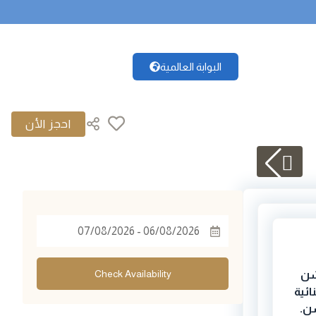
البوابة العالمية
|
©
OpenStreetMap
Leaflet
+
−
Check Availability
شن
ائية
شن
.