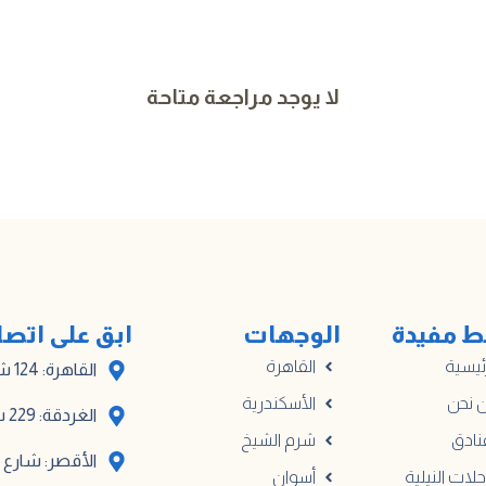
لا يوجد مراجعة متاحة
ط مفيدة
الوجهات
ابق على اتص
ئيسية
القاهرة
القاهرة: 124 شارع أدهم، المبنى أ
 نحن
الأسكندرية
الغردقة: 229 شارع مترو الكوثر
نادق
شرم الشيخ
الأقصر: شارع خا
حلات النيلية
أسوان