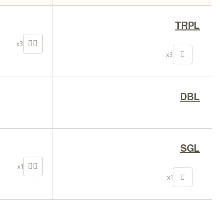
TRPL
x3
x3
DBL
SGL
x1
x1