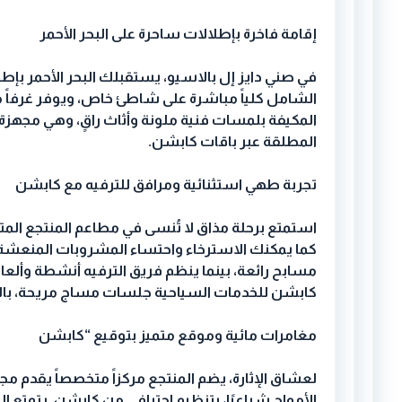
إقامة فاخرة بإطلالات ساحرة على البحر الأحمر
في صني دايز إل بالاسيو، يستقبلك البحر الأحمر بإطلا
الشامل كلياً مباشرة على شاطئ خاص، ويوفر غرفاً م
المكيفة بلمسات فنية ملونة وأثاث راقٍ، وهي مجهزة 
المطلقة عبر باقات كابشن
.
تجربة طهي استثنائية ومرافق للترفيه مع كابشن
استمتع برحلة مذاق لا تُنسى في مطاعم المنتجع المت
كما يمكنك الاسترخاء واحتساء المشروبات المنعشة وت
مسابح رائعة، بينما ينظم فريق الترفيه أنشطة وألعاب
كابشن للخدمات السياحية جلسات مساج مريحة، بالإض
مغامرات مائية وموقع متميز بتوقيع “كابشن
لعشاق الإثارة، يضم المنتجع مركزاً متخصصاً يقدم
الأمواج شراعيًا، بتنظيم احترافي من كابشن
.
يتمتع ال