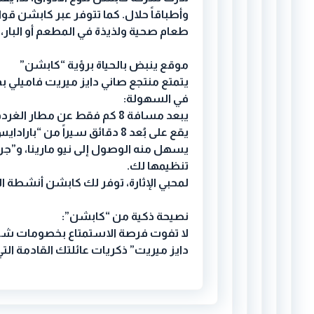
وأطباقاً حلال. كما تتوفر عبر كابشن قوا
طعام صحية ولذيذة في المطعم أو البار، 
موقع ينبض بالحياة برؤية “كابشن”
يتمتع منتجع صاني دايز ميريت فاميلي ب
في السهولة:
يبعد مسافة 8 كم فقط عن مطار الغردقة الدولي.
يقع على بُعد 8 دقائق سيراً من “بارادايس بيتش” الشهير.
يسهل منه الوصول إلى نيو مارينا، و”جرا
تنظيمها لك.
لمحبي الإثارة، توفر لك كابشن أنشطة ا
نصيحة ذكية من “كابشن”:
لا تفوت فرصة الاستمتاع بخصومات شرك
دايز ميريت” ذكريات عائلتك القادمة التي