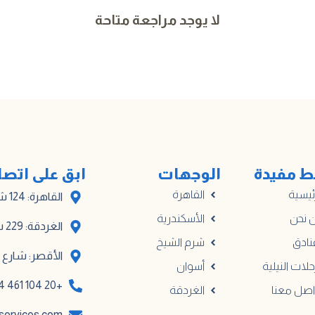
لا يوجد مراجعة متاحة
ط مفيدة
الوجهات
ابق على اتص
ئيسية
القاهرة
القاهرة: 124 شارع أدهم، المبنى أ
 نحن
الأسكندرية
الغردقة: 229 شارع مترو الكوثر
نادق
شرم الشيخ
الأقصر: شارع خا
حلات النيلية
أسوان
+20 104 461 0914
اصل معنا
الغردقة
services.com