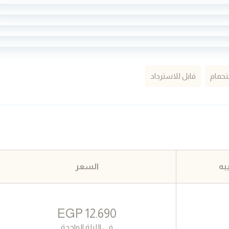
حمام
قابل للاسترداد
به
السعر
EGP
12.690
في الليلة الواحدة