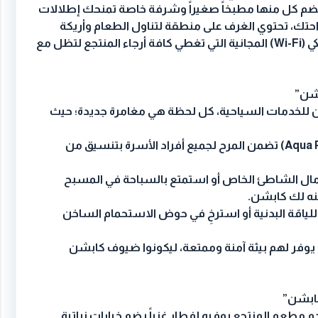
 وتضم كل منها مطبخاً صغيراً وشرفة خاصة تمنحك إطلالات
احتك، تحتوي الغرف على منطقة لتناول الطعام وأريكة
تتحول لسرير، مع خدمة الإنترنت اللاسلكي (Wi-Fi) المجانية التي تغطي كافة أرجاء المنتجع لتظل مع
بشن”
 للخدمات السياحية، كل لحظة هي مغامرة جديدة؛ حيث
الألعاب المائية: مدينة ألعاب مائية (Aqua Park) تضمن المرح لجميع أفراد الأسرة بتنسيق من
مال الشاطئ الخاص أو استمتع بالسباحة في المسبح
منه لك كابشن.
لياقة البدنية أو استرخِ في حوض الاستحمام الساخن
فر لهم بيئة آمنة وممتعة، ليكونوا ضيوف كابشن
كابشن”
 مطعم المنتجع بوفيه إفطار غنياً يضم خيارات نباتية