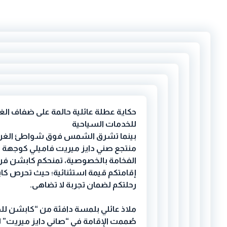
حكاية عطلة عائلية حالمة على ضفاف ال
للخدمات السياحية
بينما تشرق الشمس فوق شواطئ الغردق
منتجع صني دايز ميريت فاميلي كوجهة مثا
الفخامة بالخصوصية، تمنحكم كابشن فر
إقامتكم قيمة استثنائية؛ حيث تحرص كاب
رحلتكم لضمان تجربة لا تضاهى.
ملاذ عائلي بلمسة دافئة من “كابشن لل
صُممت الإقامة في “صاني دايز ميريت”