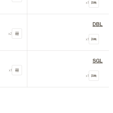
x1
DBL
x2
x1
SGL
x1
x1