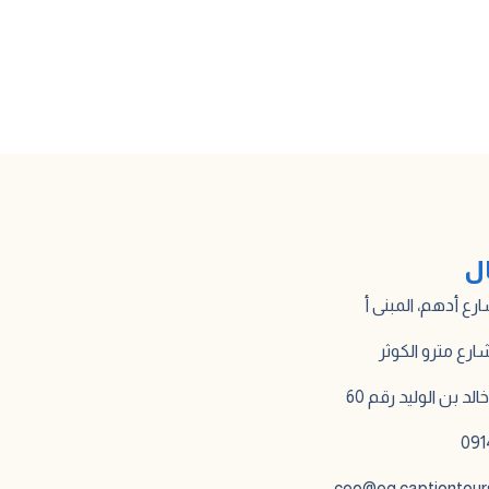
ال
لد بن الوليد رقم 60
ceo@eg.captiontour