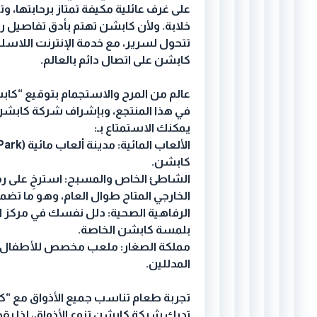
على غرف عائلية مكيفة تمتاز برحابتها،
خلابة. ولأن كابشن تهتم بأدق تفاصيل ر
كابشن على اتصال دائم بالعالم.
عالم من المرح والاستجمام بتوقيع “كا
في هذا المنتجع، وبإشراف شركة كابشن
يمكنك الاستمتاع بـ:
كابشن.
الشاطئ الخاص والمسبح: استرخِ على ر
الخارجي المتاح طوال العام، وهو ما تض
الرفاهية الصحية: دلل نفسك في مركز ال
بلمسة كابشن الخاصة.
مملكة الصغار: ملعب مخصص للأطفال يو
المدللين.
تجربة طعام تناسب جميع الأذواق مع “
تدرك شركة كابشن تنوع الأذواق، لذا يقدم