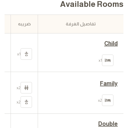
Available Rooms
تفاصيل الغرفة
ضريبه
ا
Child
0
في
x1
ا
x1
Family
0
x2
في
ا
x2
x2
Double
0