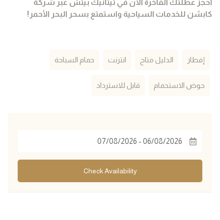
احجز عطلتك الفاخرة الآن في تيتانيك بيتش عبر شركة
كابشن للخدمات السياحية واستمتع بسحر البحر الأحمر!
إفطار
الدليل متاح
انترنت
حمام السباحة
حوض الاستحمام
قابل للاسترداد
Check Availability