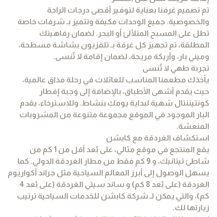
تم تصميم غرفنا بعناية لتوفير أقصى درجات الراحة
والخصوصية. جميع الوحدات مكيفة وتتميز بـ شرفات خاصة
تطل على المسبح المتلألئ أو البحر. لضمان رفاهيتك
المطلقة، تم تجهيز كل غرفة بـ تلفزيون بشاشة مسطحة،
وميني بار، وأريكة مريحة، لضمان إقامة لا تُنسى.
تجربة طهي لا تُنسى
يأخذك مطعمنا المناسب للعائلات في رحلة مذاق عالمية،
حيث يقدم أشهى الأطباق، بالإضافة إلى وجبة إفطار
كونتيننتال شهية لبداية يومك بنشاط. وللاسترخاء، يقدم
البار الموجود في الموقع مجموعة متنوعة من المشروبات
المنعشة.
استكشاف الغردقة مع كابشن
يقع المنتجع في موقع مثالي، على بُعد أقل من 1 كم من
شاطئ تيتانيك، و 9 كم فقط من مطار الغردقة الدولي. كما
يسهل الوصول إلى أبرز المعالم السياحية مثل جراند أكواريوم
الغردقة (على بُعد 8 كم) و ساند سيتي الغردقة (على بُعد 4
كم)، والتي يمكن لـ شركة كابشن للخدمات السياحية ترتيب
زيارتها لك.