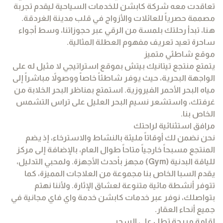
تعاقدت معه شركة كابشن للخدمات السياحية ليقدم تجربة
مصممة حصرياً للعائلات والأزواج في قلب مدينة الغردقة.
هنا، تبدأ رحلتك بلمسة من الرقي عبر حجوزاتنا، وسط أجواء
ساحرة تعيد تعريف مفهوم العطلة المثالية.
موقع شاطئي متميز
يتمتع منتجع تيتانيك بيتش بموقع استراتيجي لا مثيل له على
الواجهة البحرية، حيث يوفر شاطئاً خاصاً ووصولاً مباشراً إلى
مياه البحر الأحمر الفيروزية. استمتع بمناظر البحر الخلابة من
غرفتك، واستشعر نسيم البحر العليل على تراس التشمس
الخاص بنا.
مرافق استثنائية لراحتك
نحن نضمن لك أوقاتاً مليئة بالنشاط والاسترخاء، إذ يضم
المنتجع مسبحاً خارجياً متاحاً طوال العام، بالإضافة إلى مركز
للياقة البدنية (Gym) مجهز بأحدث الأجهزة. ولمحبي التدليل،
يقدم السبا الخاص بنا مجموعة من العلاجات المميزة، كما
تتوفر أنشطة مائية متنوعة لعشاق الإثارة. ولأننا نهتم
بتواصلك، نوفر عبر خدمات كابشن خدمة واي فاي مجانية في
جميع أنحاء العقار.
إقامة مريحة تطل على السحر