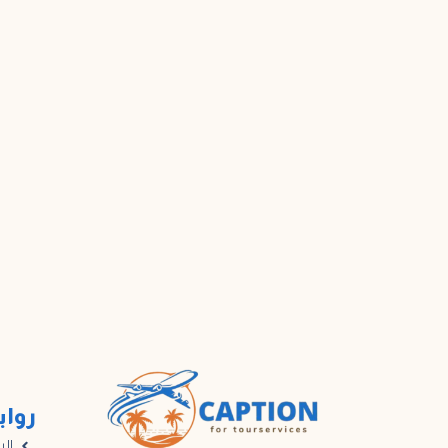
رواب
الر