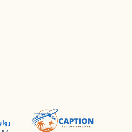
رواب
الر