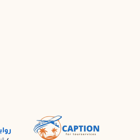
رواب
الر