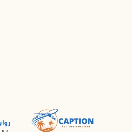
رواب
الر