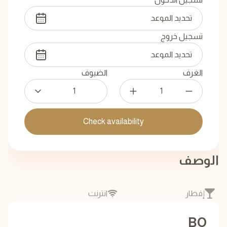
تسجيل خروج
الغرف
الضيوف
1
Check availability
الوصف
إفطار
انترنت
BO