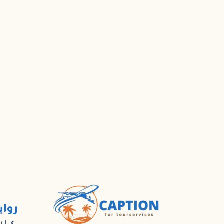
رواب
الر