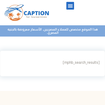
هذا الموقع مخصص للعملاء المصريين. الأسعار معروضة بالجنيه
المصري.
[mphb_search_results]